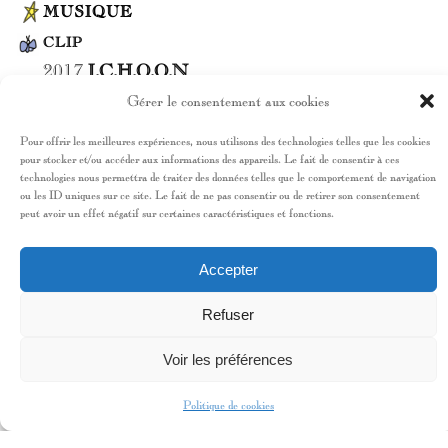
MUSIQUE
CLIP
2017
I.C.H.O.O.N
I.C.H.O.O.N.
Gérer le consentement aux cookies
Pour offrir les meilleures expériences, nous utilisons des technologies telles que les cookies
pour stocker et/ou accéder aux informations des appareils. Le fait de consentir à ces
PARCOURS
technologies nous permettra de traiter des données telles que le comportement de navigation
ou les ID uniques sur ce site. Le fait de ne pas consentir ou de retirer son consentement
Hortense Ardalan a joué dans plusieurs courts
peut avoir un effet négatif sur certaines caractéristiques et fonctions.
métrages.
Elle réalise quelques campagnes de mode.
Accepter
Hortense dessine, danse et pratique la contorsion.
Refuser
Voir les préférences
RENSEIGNEMENTS
SUPPLÉMENTAIRES
Politique de cookies
Langues parlées