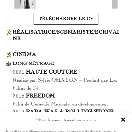
TÉLÉCHARGER LE CV
RÉALISATRICE/SCENARISTE/ECRIVAI
NE
CINÉMA
LONG MÉTRAGE
2021
HAUTE COUTURE
Réalisé par Sylvie OHAYON – Produit par Les
Films du 24
2018
FREEDOM
Film de Comédie Musicale, en développement
2012
PAPA WAS A ROLLING STONE
Réalisé par Sylvie OHAYON – Co-écrit avec
Gérer le consentement aux cookies
Sylvie VERHEYDE – par The Film
Pour offrir les meilleures expériences, nous utilisons des technologies telles que les