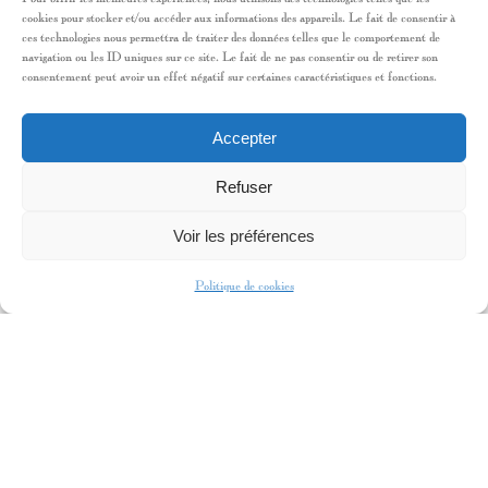
cookies pour stocker et/ou accéder aux informations des appareils. Le fait de consentir à
ces technologies nous permettra de traiter des données telles que le comportement de
navigation ou les ID uniques sur ce site. Le fait de ne pas consentir ou de retirer son
CINÉMA EN DEVELOPPEMENT
consentement peut avoir un effet négatif sur certaines caractéristiques et fonctions.
LONG MÉTRAGE
2025
VIENS ON S’EN FOUT
Accepter
2025
ELYSÉE MON AMOUR
Refuser
Écriture du scénario en collaboration avec
Emmanuel Gilibert – Produit par Sombrero
Voir les préférences
Fiction
Politique de cookies
ECRIVAINE
2024
LE MAGNIFIQUE
(A paraître)
2017
MICHELINE
Editions Robert Laffont
2016
RAVIE
Fayard
2015
L’UNE CONTRE L’AUTRE
Editions
Robert Laffont