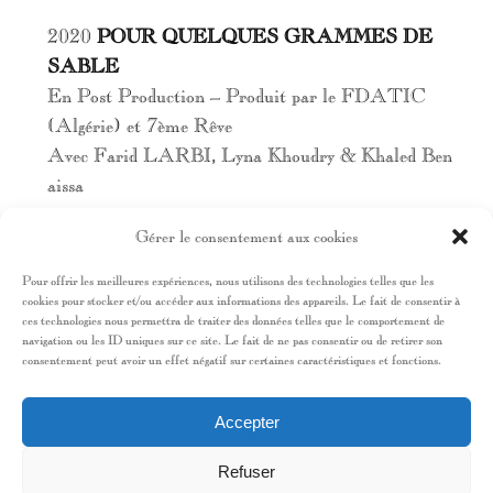
2020
POUR QUELQUES GRAMMES DE
SABLE
En Post Production – Produit par le FDATIC
(Algérie) et 7ème Rêve
Avec Farid LARBI, Lyna Khoudry & Khaled Ben
aissa
Gérer le consentement aux cookies
TV & WEB
Pour offrir les meilleures expériences, nous utilisons des technologies telles que les
cookies pour stocker et/ou accéder aux informations des appareils. Le fait de consentir à
2013-2015
RE-BELLE
ces technologies nous permettra de traiter des données telles que le comportement de
Série fiction – Format court de 5 épisodes de 5
navigation ou les ID uniques sur ce site. Le fait de ne pas consentir ou de retirer son
consentement peut avoir un effet négatif sur certaines caractéristiques et fonctions.
minutes
Diffusée sur France 4 & Studio 4
Accepter
Sélectionnée en compétition au Festival
International des Programmes sur Internet
Refuser