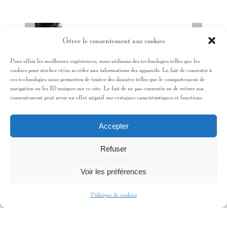
Gérer le consentement aux cookies
Pour offrir les meilleures expériences, nous utilisons des technologies telles que les
cookies pour stocker et/ou accéder aux informations des appareils. Le fait de consentir à
ces technologies nous permettra de traiter des données telles que le comportement de
TÉLÉCHARGER LE CV
navigation ou les ID uniques sur ce site. Le fait de ne pas consentir ou de retirer son
consentement peut avoir un effet négatif sur certaines caractéristiques et fonctions.
RÉALISATEUR ET SCENARISTE
Accepter
DOCUMENTAIRE
2022-2023
PETER DOHERTY:
Refuser
STRANGER IN MY OWN SKIN
Réal: Katia de Vidas – Produit par: Fédération
Voir les préférences
Studios
Politique de cookies