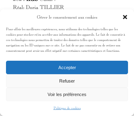
Réal: Doria TILLIER
2021
DEMAIN NOUS APPARTIENT
TF1
Gérer le consentement aux cookies
Réal: David LANZMANN, Pierre LEIX-
Pour offrir les meilleures expériences, nous utilisons des technologies telles que les
COTE et Sylvia MARTINAUD
cookies pour stocker et/ou accéder aux informations des appareils. Le fait de consentir à
2021
LES PETITS MEURTRES
ces technologies nous permettra de traiter des données telles que le comportement de
navigation ou les ID uniques sur ce site. Le fait de ne pas consentir ou de retirer son
D’AGATHA CHRISTIE
France 2
consentement peut avoir un effet négatif sur certaines caractéristiques et fonctions.
Réal: Alexandre COFFRE
Accepter
COURT-METRAGE
Refuser
ECROMA TEIO
Voir les préférences
Real: Fréderic UZAN et Kevin POEZEVARA
Finaliste Nikon Film Festival
2022
ON POUVAIT PAS SAVOIR
Politique de cookies
Real: Fréderic UZAN et Kevin POEZEVARA
2023
CHRISTMAS GUEST
Real: Michèle GRILLO et Lounas HAMICHI
2022
DÉPARFUMÉ