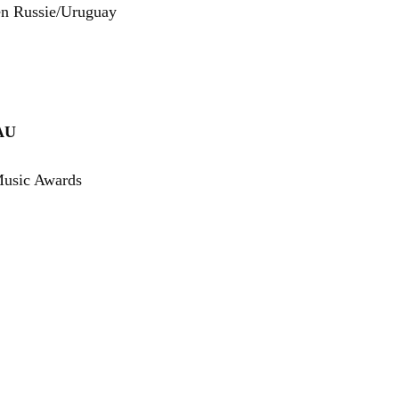
en Russie/Uruguay
AU
Music Awards