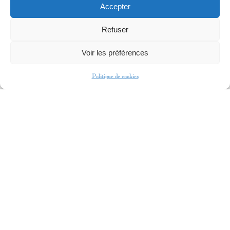
Accepter
en 2021 et 2025.
2024
LE MAITRE DU JEU
TF1
Refuser
Voir les préférences
COMPETENCES
Politique de cookies
Danseuse professionnelle, pratique toutes les danses
de couple.
2021 à 2005: 5 fois Championne de France de
danses latines pratiquées en compétition pendant 16
ans
2021: License en STAPS Activités physiques
adaptées.
LANGUES
FRANÇAIS: Maternelle