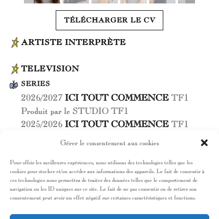
TÉLÉCHARGER LE CV
ARTISTE INTERPRÈTE
TELEVISION
SERIES
2026/2027
ICI TOUT COMMENCE
TF1
Produit par le STUDIO TF1
2025/2026
ICI TOUT COMMENCE
TF1
Produit par le STUDIO TF1
Gérer le consentement aux cookies
Pour offrir les meilleures expériences, nous utilisons des technologies telles que les
cookies pour stocker et/ou accéder aux informations des appareils. Le fait de consentir à
EMISSIONS
ces technologies nous permettra de traiter des données telles que le comportement de
2026/2025/2024/2022/2021
DANSE AVEC
navigation ou les ID uniques sur ce site. Le fait de ne pas consentir ou de retirer son
consentement peut avoir un effet négatif sur certaines caractéristiques et fonctions.
LES STARS
TF1
Danseuse professionnelle et Chorégraphe – Finaliste