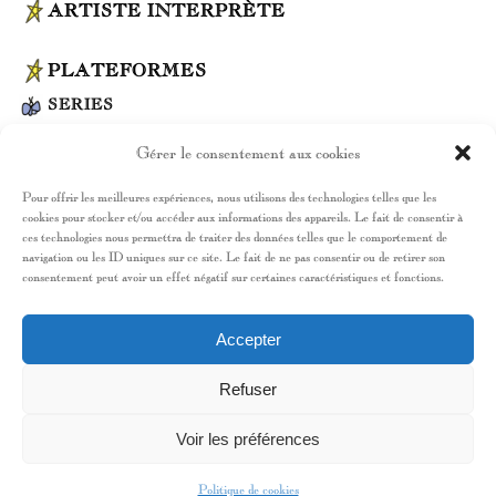
ARTISTE INTERPRÈTE
PLATEFORMES
SERIES
2026
PAX MASSILIA – SAISON 3
Netflix
Gérer le consentement aux cookies
Réal: Olivier MARCHAL – Rôle principal –
Produit par Gaumont
Pour offrir les meilleures expériences, nous utilisons des technologies telles que les
cookies pour stocker et/ou accéder aux informations des appareils. Le fait de consentir à
ces technologies nous permettra de traiter des données telles que le comportement de
navigation ou les ID uniques sur ce site. Le fait de ne pas consentir ou de retirer son
consentement peut avoir un effet négatif sur certaines caractéristiques et fonctions.
COURT-METRAGE
2025
PROCESS
Accepter
Réal: Lalie MALIN – Nikon Film festival
2025
GEMINI
TF1
Refuser
Réal: Sarah MARTY – Nikon Film festival
Voir les préférences
Politique de cookies