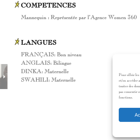
COMPETENCES
Mannequin : Représentée par l’Agence Women 360
LANGUES
FRANÇAIS: Bon niveau
ANGLAIS: Bilingue
DINKA: Maternelle
Pour offrir les
SWAHILI: Maternelle
et/ou accéder a
traiter des don
pas consentir o
fonctions.
Ac