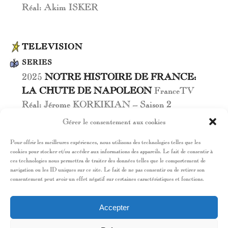
Réal: Akim ISKER
TELEVISION
SERIES
2025
NOTRE HISTOIRE DE FRANCE:
LA CHUTE DE NAPOLEON
FranceTV
Réal: Jérome KORKIKIAN – Saison 2
2024
MEURTRE A CHATEAU-THIERRY
Gérer le consentement aux cookies
FranceTV
Pour offrir les meilleures expériences, nous utilisons des technologies telles que les
Réal: Delphine LEMOINE
cookies pour stocker et/ou accéder aux informations des appareils. Le fait de consentir à
2024
ENQUETE PARALLELE 3
FranceTV
ces technologies nous permettra de traiter des données telles que le comportement de
navigation ou les ID uniques sur ce site. Le fait de ne pas consentir ou de retirer son
Réal: Christophe PATURANGE
consentement peut avoir un effet négatif sur certaines caractéristiques et fonctions.
Accepter
COURT-METRAGES