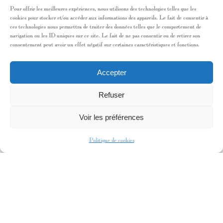
2022
DISCO PIG
Pour offrir les meilleures expériences, nous utilisons des technologies telles que les
Rôle de Pig, à Dublin
cookies pour stocker et/ou accéder aux informations des appareils. Le fait de consentir à
ces technologies nous permettra de traiter des données telles que le comportement de
navigation ou les ID uniques sur ce site. Le fait de ne pas consentir ou de retirer son
consentement peut avoir un effet négatif sur certaines caractéristiques et fonctions.
FORMATION
2022 ACTORS STUDIO, Acting in English à
Accepter
Bruxelles
Refuser
2022 Stage GAIETY SCHOOL OF ACTING
DUBLIN: Option jeu face caméra
Voir les préférences
2021-2019 MANUFACTURE AURILLAC:
Formation Art Dramatique
Politique de cookies
COMPETENCES
Guitare
Football niveau professionnel
Boxe