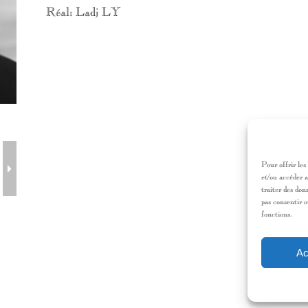
Réal: Ladj LY
Pour offrir les
et/ou accéder a
traiter des don
pas consentir o
fonctions.
Ac