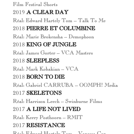
Film Festival Shorts
2019
A CLEAR DAY
Réal: Edward Hartely Tom – Talk To Me
2018
PIERRE ET COLUMBINE
Réal: Marie Brokensha – Demophoon
2018
KING OF JUNGLE
Réal: James Gorter – VCA Masters
2018
SLEEPLESS
Réal: Mark Kobakian – VCA
2018
BORN TO DIE
Réal: Gabriel CARRUBA – OOMPH! Media
2017
SKELETONS
Réal: Harrison Leech – Swinburne Films
2017
A LIFE NOT LIVED
Réal: Kerry Posthoorn – RMIT
2017
RESISTANCE
Réal: Edward Hartely Tom – Vanessa Cox