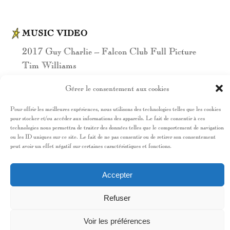
MUSIC VIDEO
2017 Guy Charlie – Falcon Club Full Picture
Tim Williams
Gérer le consentement aux cookies
PHOTOGRAPH
Pour offrir les meilleures expériences, nous utilisons des technologies telles que les cookies
pour stocker et/ou accéder aux informations des appareils. Le fait de consentir à ces
2010 Shanghai World Expo – Fox Studios
technologies nous permettra de traiter des données telles que le comportement de navigation
Australia
ou les ID uniques sur ce site. Le fait de ne pas consentir ou de retirer son consentement
peut avoir un effet négatif sur certaines caractéristiques et fonctions.
Réal : Baz Luhrmann
Accepter
PUBLICITÉ
Refuser
2021 Birkenstock A/W Birkenstock Germany
Voir les préférences
Réal: Who Is You Creative