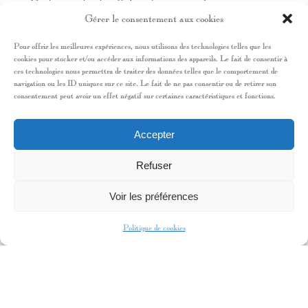
Partenariats et collaborations avec des marques.
Gérer le consentement aux cookies
Pour offrir les meilleures expériences, nous utilisons des technologies telles que les
RADIO
cookies pour stocker et/ou accéder aux informations des appareils. Le fait de consentir à
ces technologies nous permettra de traiter des données telles que le comportement de
Depuis sept 2025 – RADIO J: Chroniqueur,
navigation ou les ID uniques sur ce site. Le fait de ne pas consentir ou de retirer son
intervention hebdomadaire sur des sujets sociétaux
consentement peut avoir un effet négatif sur certaines caractéristiques et fonctions.
avec une approche humoristique et analytique.
Accepter
PUBLICITE
Refuser
Campagne exclusive avec Uniqlo et Le Louvre:
Voir les préférences
exposition dans plus de 25 pays et campagne
nationale en France.
Politique de cookies
Mission pour Isabel Marant, Le printemps, Vogue
China, The Kooples, Uniqlo.