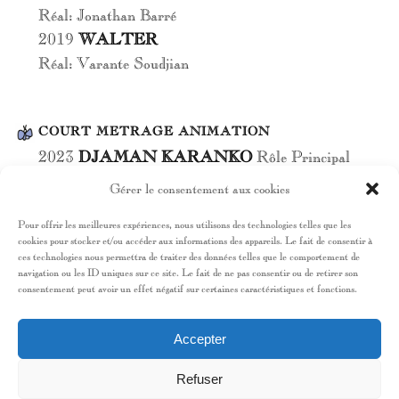
Réal: Jonathan Barré
2019
WALTER
Réal: Varante Soudjian
COURT METRAGE ANIMATION
2023
DJAMAN KARANKO
Rôle Principal
Réal :Stéphane Cazes & kherveen Dabylall –
Gérer le consentement aux cookies
Produit par Slam Créations et le studio motion
Pour offrir les meilleures expériences, nous utilisons des technologies telles que les
capture Mocaplab.
cookies pour stocker et/ou accéder aux informations des appareils. Le fait de consentir à
ces technologies nous permettra de traiter des données telles que le comportement de
navigation ou les ID uniques sur ce site. Le fait de ne pas consentir ou de retirer son
consentement peut avoir un effet négatif sur certaines caractéristiques et fonctions.
THÉÂTRE
2018
LE DINDON
Accepter
De Georges Feydeau – École miroir
Refuser