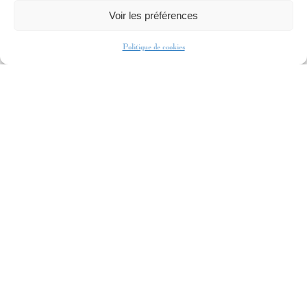
Voir les préférences
RÉALISATEUR CINÉMA
COURT MÉTRAGE
Politique de cookies
2019
PRÉSIDENT
PUBLICITÉ
2019 ADIDAS PARIS
AUTRES
2019
LE BON L’AVEUGLE ET LE
RACISME
RÉALISATEUR WEB