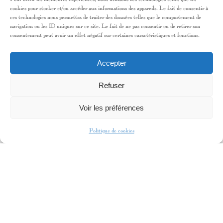
cookies pour stocker et/ou accéder aux informations des appareils. Le fait de consentir à
ces technologies nous permettra de traiter des données telles que le comportement de
navigation ou les ID uniques sur ce site. Le fait de ne pas consentir ou de retirer son
CINÉMA EN DEVELOPPEMENT
consentement peut avoir un effet négatif sur certaines caractéristiques et fonctions.
LONG MÉTRAGE
2025
VIENS ON S’EN FOUT
Accepter
2025
ELYSÉE MON AMOUR
Refuser
Écriture du scénario en collaboration avec
Emmanuel Gilibert – Produit par Sombrero
Voir les préférences
Fiction
Politique de cookies
ECRIVAINE
2024
LE MAGNIFIQUE
(A paraître)
2017
MICHELINE
Editions Robert Laffont
2016
RAVIE
Fayard
2015
L’UNE CONTRE L’AUTRE
Editions
Robert Laffont