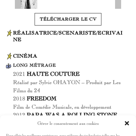
TÉLÉCHARGER LE CV
RÉALISATRICE/SCENARISTE/ECRIVAI
NE
CINÉMA
LONG MÉTRAGE
2021
HAUTE COUTURE
Réalisé par Sylvie OHAYON – Produit par Les
Films du 24
2018
FREEDOM
Film de Comédie Musicale, en développement
2012
PAPA WAS A ROLLING STONE
Réalisé par Sylvie OHAYON – Co-écrit avec
Gérer le consentement aux cookies
Sylvie VERHEYDE – Produit par The Film
Pour offrir les meilleures expériences, nous utilisons des technologies telles que les